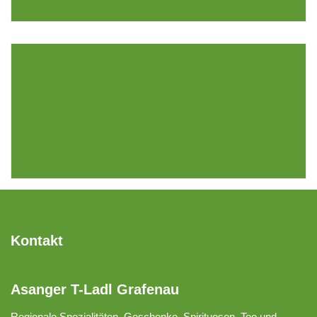
BUSINESS GROWTH
Business
Kontakt
INVESTMENT MARKETING
Business
Asanger T-Ladl Grafenau
Regionale Spezialitäten, Geschenke, Spirituosen, Tee und