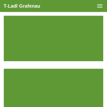
T-Ladl Grafenau
MARKETING FOR AEROSPACE
Business
Events