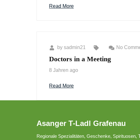
Read More
by
sadmin21
No Comme
Doctors in a Meeting
8 Jahren ago
Read More
Asanger T-Ladl Grafenau
Regionale Spezialitäten, Geschenke, Spirituosen, 