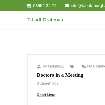
08552 34 72
info@tabak-burgh
T-Ladl Grafenau
by
sadmin21
No Comme
Doctors in a Meeting
8 Jahren ago
Read More