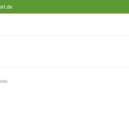
art.de
nts